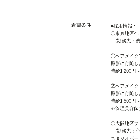
希望条件
■採用情報：
〇東京地区ヘ
(勤務先：渋
①ヘアメイク
撮影に付随し
時給1,200円
②ヘアメイク
撮影に付随し
時給1,500円
※管理美容師
〇大阪地区フ
(勤務先：心
スタジオポー