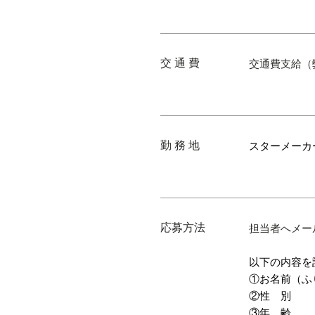
交 通 費
交通費支給（
勤 務 地
スターメーカ
応募方法
担当者へメー
以下の内容を
①お名前（ふ
②性 別
③年 齢