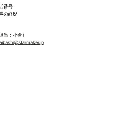
話番号
事の経歴
担当：小倉）
aibashi@starmaker.jp