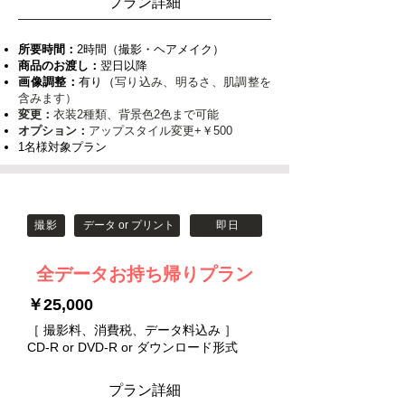
​プラン詳細
所要時間：
2時間（撮影・ヘアメイク）
商品のお渡し：
翌日以降
画像調整：
有り（
写り込み、明るさ、肌調整を
含みます）
変更：
衣装2種類、背景色2色まで可能
オプション：
アップスタイル変更+￥500
1名様対象プラン
撮影
データ or プリント
即日
全データお持ち帰りプラン
￥25,000
［
撮影料、消費税、データ料込み
］
​CD-R or DVD-R or ダウンロード形式
​プラン詳細