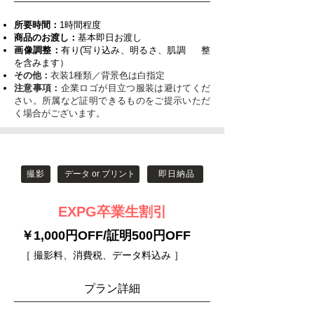
所要時間：
1時間程度
商品のお渡し：
基本即日お渡し
画像調整：
有り(写り込み、明るさ、肌調 整
を含みます）
その他：
衣装1種類／背景色は白指定
注意事項：
企業ロゴが目立つ服装は避けてくだ
さい。所属など証明できるものをご提示いただ
く場合がございます。
撮影
データ or プリント
即日納品
EXPG卒業生割引
￥1,000円OFF/証明500円OFF
［ 撮影料、消費税、データ料込み ］
​プラン詳細