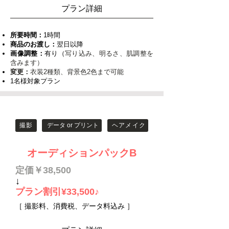
​プラン詳細
所要時間：
1時間
商品のお渡し：
翌日以降
画像調整：
有り（
写り込み、明るさ、肌調整を
含みます）
変更：
衣装2種類、背景色2色まで可能
1名様対象プラン
撮影
データ or プリント
ヘアメイク
オーディションパックB
定価￥38,500
↓
プラン割引¥33,500♪
［
撮影料、消費税、データ料込み
］