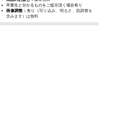
​卒業生と分かるものをご提示頂く場合有り
画像調整：
有り（
写り込み、明るさ、肌調整を
含みます）は無料
撮影
CD-R or メール
基本即日
“お笑い芸人”割引
ご利用合計金額より
￥1,000 OFF!!
［ 撮影料、消費税、データ料込み ］
CD-R or ダウンロード形式
​プラン詳細
所要時間：
1時間以内
商品のお渡し：
基本即日お渡し
その他：
衣装1種類／背景色選択可