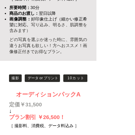
所要時間：
30分
商品のお渡し：
翌日以降
画像調整：
好印象仕上げ（細かい修正希
望に対応。
写り込み、明るさ、肌調整を
含みます）
​どの写真を選ぶか迷った時に、雰囲気の
違うお写真も欲しい！方へおススメ！画
像修正付きでお得なプラン。
撮影
データ or プリント
10カット
オーディションパックA
定価￥31,500
↓
プラン割引 ￥26,500！
［ 撮影料、消費税、データ料込み ］