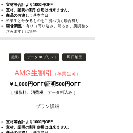
宣材等合計より1000円OFF
宣材、証明の割引併用は出来ません。
商品のお渡し：
基本当日
​卒業生と分かるものをご提示頂く場合有り
画像調整：
有り（
写り込み、明るさ、肌調整を
含みます）は無料
撮影
データ or プリント
即日納品
​AMG生割引
（卒業生可
）
￥1,000円OFF/証明500円OFF
［ 撮影料、消費税、データ料込み ］
​プラン詳細
宣材等合計より1000円OFF
宣材、証明の割引併用は出来ません。
商品のお渡し：
基本当日