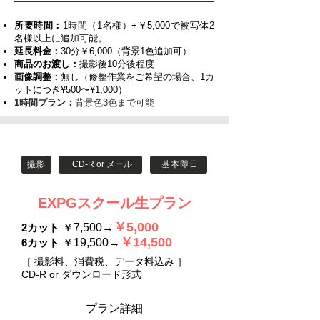
所要時間：
1時間（1名様）+￥5,000で被写体2
名様以上に追加可能。
延長料金：
30分￥6,000（背景1色追加可）
商品のお渡し：
撮影後10分後程度
画像調整：
無し（修整作業をご希望の場合、1カ
ットにつき¥500〜¥1,000）
1時間プラン：
背景色3色まで可能
撮影
CD-R or メール
基本即日
EXPGスクール生プラン
￥5,000
2カット
￥7,500→
￥14,500
6カット
￥19,500→
［ 撮影料、消費税、データ料込み ］
CD-R or ダウンロード形式
​プラン詳細